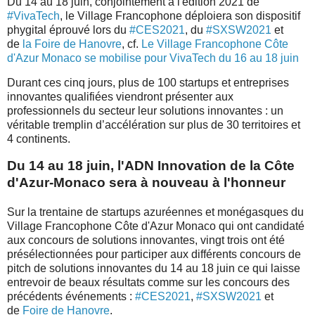
Du 14 au 18 juin, conjointement à l'édition 2021 de
#VivaTech
, le Village Francophone déploiera son dispositif
phygital éprouvé lors du
#CES2021
, du
#SXSW2021
et
de
la Foire de Hanovre
, cf.
Le Village Francophone Côte
d'Azur Monaco se mobilise pour VivaTech du 16 au 18 juin
Durant ces cinq jours, plus de 100 startups et entreprises
innovantes qualifiées viendront présenter aux
professionnels du secteur leur solutions innovantes : un
véritable tremplin d’accélération sur plus de 30 territoires et
4 continents.
Du 14 au 18 juin, l'ADN Innovation de la Côte
d'Azur-Monaco sera à nouveau à l'honneur
Sur la trentaine de startups azuréennes et monégasques du
Village Francophone Côte d'Azur Monaco qui ont candidaté
aux concours de solutions innovantes, vingt trois ont été
présélectionnées pour participer aux différents concours de
pitch de solutions innovantes du 14 au 18 juin ce qui laisse
entrevoir de beaux résultats comme sur les concours des
précédents événements :
#CES2021
,
#SXSW2021
et
de
Foire de Hanovre
.