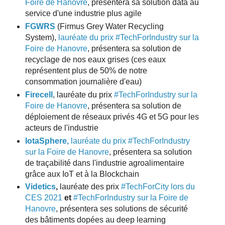
Foire de Hanovre
, présentera sa solution data au
service d'une industrie plus agile
FGWRS
(Firmus Grey Water Recycling
System),
lauréate du prix #TechForIndustry sur la
Foire de Hanovre
, présentera sa solution de
recyclage de nos eaux grises (ces eaux
représentent plus de 50% de notre
consommation journalière d'eau)
Firecell
, lauréate du prix
#TechForIndustry sur la
Foire de Hanovre
, présentera sa solution de
déploiement de réseaux privés 4G et 5G pour les
acteurs de l'industrie
IotaSphere,
lauréate du prix #TechForIndustry
sur la Foire de Hanovre
,
présentera sa solution
de traçabilité dans l'industrie agroalimentaire
grâce aux IoT et à la Blockchain
Videtics
,
lauréate des prix
#TechForCity lors du
CES 2021
et
#TechForIndustry sur la Foire de
Hanovre
, présentera ses solutions de sécurité
des bâtiments dopées au deep learning