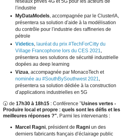
réseaux privés 4G et 5G pour les acteurs de
l'industrie
MyDataModels
, accompagnée par le ClusterIA,
présentera sa solution d'aide à la modélisation
du contrôle pour l'industrie des raffineries de
pétrole
Videtics
,
lauréat du prix #TechForCitty du
Village Francophone lors du CES 2021
,
présentera ses solutions de sécurité industrielle
dopées au deep learning
Vizua
, accompagnée par MonacoTech et
nominée au #SouthBySouthwest 2021
,
présentera sa solution dédiée à la construction
d'applications industrielles en 5G
🕠 de
17h30 à 18h15
: Conférence "
Usines vertes -
Produire local et propre : quels sont les défis et les
meilleures réponses ?".
Parmi les intervenants :
Marcel Ragni
, président de
Ragni
un des
derniers fabricants français d'éclairage public