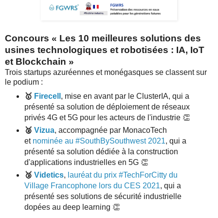
Concours « Les 10 meilleures solutions des
usines technologiques et robotisées : IA, IoT
et Blockchain »
Trois startups azuréennes et monégasques se classent sur
le podium :
🥇
Firecell
, mise en avant par le ClusterIA, qui a
présenté sa solution de déploiement de réseaux
privés 4G et 5G pour les acteurs de l'industrie 👏
🥈
Vizua
, accompagnée par MonacoTech
et
nominée au #SouthBySouthwest 2021
, qui a
présenté sa solution dédiée à la construction
d'applications industrielles en 5G 👏
🥉
Videtics
,
lauréat du prix #TechForCitty du
Village Francophone lors du CES 2021
, qui a
présenté ses solutions de sécurité industrielle
dopées au deep learning 👏