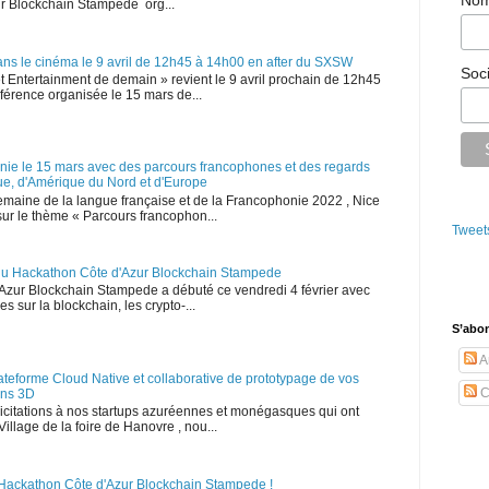
No
zur Blockchain Stampede org...
ans le cinéma le 9 avril de 12h45 à 14h00 en after du SXSW
Soc
Entertainment de demain » revient le 9 avril prochain de 12h45
nférence organisée le 15 mars de...
onie le 15 mars avec des parcours francophones et des regards
ique, d'Amérique du Nord et d'Europe
emaine de la langue française et de la Francophonie 2022 , Nice
sur le thème « Parcours francophon...
Tweet
e du Hackathon Côte d'Azur Blockchain Stampede
Azur Blockchain Stampede a débuté ce vendredi 4 février avec
s sur la blockchain, les crypto-...
S’abo
Ar
lateforme Cloud Native et collaborative de prototypage de vos
C
ons 3D
élicitations à nos startups azuréennes et monégasques qui ont
illage de la foire de Hanovre , nou...
 Hackathon Côte d'Azur Blockchain Stampede !