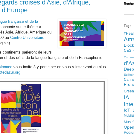
gards croisés d'Asie, d'Afrique,
Reche
 d'Europe
gue française et de la
Tags
ncophonie sur le thème «
és Asie, Afrique, Amérique du
#Heal
h00 au
Centre Universitaire
Attr
lais).
Bloc
CES
s continents parleront de leurs
ion et des défis de la langue française et de la Francophonie.
Comme
d'A
 Monaco
vous invite à y participer en vous y inscrivant au plus
Deep
otedazur.org
EdTec
Cann
Fren
Green
IA
Inte
IoT
Mobilit
Music
Open
Podi