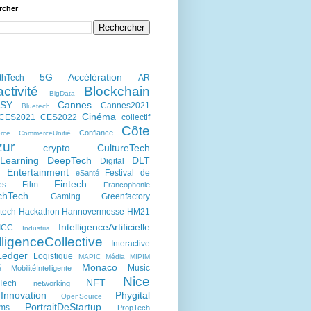
rcher
5G
Accélération
thTech
AR
activité
Blockchain
BigData
kSY
Cannes
Cannes2021
Bluetech
Cinéma
CES2021
CES2022
collectif
Côte
Confiance
rce
CommerceUnifié
zur
crypto
CultureTech
Learning
DeepTech
DLT
Digital
Entertainment
Festival de
eSanté
h
Fintech
es
Film
Francophonie
chTech
Gaming
Greenfactory
tech
Hackathon
Hannovermesse
HM21
IntelligenceArtificielle
ICC
Industria
lligenceCollective
Interactive
Ledger
Logistique
MAPIC
Média
MIPIM
Monaco
Music
é
MobilitéIntelligente
Nice
NFT
Tech
networking
Innovation
Phygital
OpenSource
PortraitDeStartup
ums
PropTech