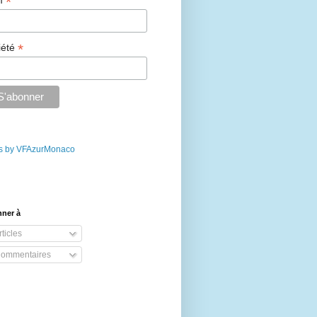
*
m
*
iété
s by VFAzurMonaco
nner à
ticles
ommentaires