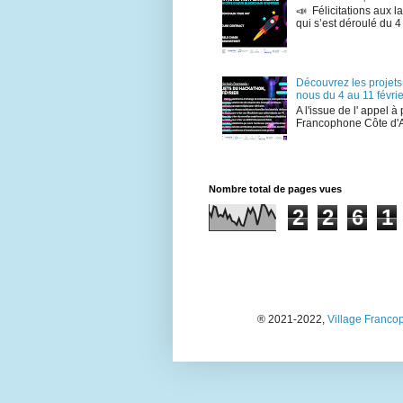
📣 Félicitations aux
qui s’est déroulé du 4
Découvrez les projet
nous du 4 au 11 févrie
A l'issue de l' appel à
Francophone Côte d'A
Nombre total de pages vues
2
2
6
1
®️ 2021-2022,
Village Franco