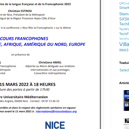
QRCod
Smart
Stam
SXS
Tech
TechFo
TechF
TechFor
Vil
Web3
Tradui
Selec
Articl