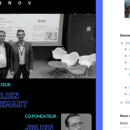
Dernie
▼
20
►
►
►
▼
►
►
►
20
Nous 
Nom