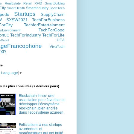
RealEstate
Retail
RFID
SmartBuilding
e
City
Smartindustry
SmartHealth
SportTech
Startups
pede
SupplyChain
W
SXSW2021
TechForBusiness
ForCity
TechforEntertainment
TechForGood
rEnvironment
TechForIndustry
TechForLife
orICC
UCA
Retail
lageFrancophone
VivaTech
XR
re
t Language
▼
es les plus consultés (7 derniers jours)
Blockchain Innov, une
association pour favoriser et
développer l’écosystème
blockchain, bien ancrée
dans l’écosystème azuréen
Félicitations à nos startups
azuréennes et
monégasques qui ont brillé