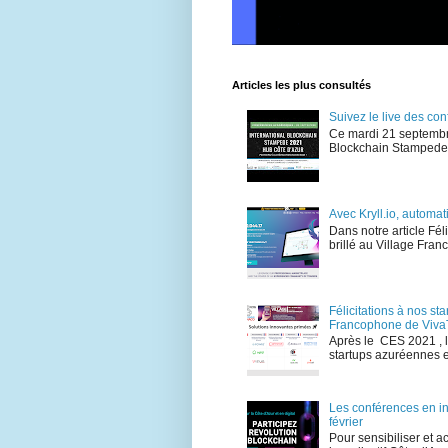
Articles les plus consultés
Suivez le live des c
Ce mardi 21 septembr
Blockchain Stampede , 
Avec Kryll.io, automat
Dans notre article Fé
brillé au Village Fran
Félicitations à nos s
Francophone de Viva
Après le CES 2021 , 
startups azuréennes e
Les conférences en i
février
Pour sensibiliser et a