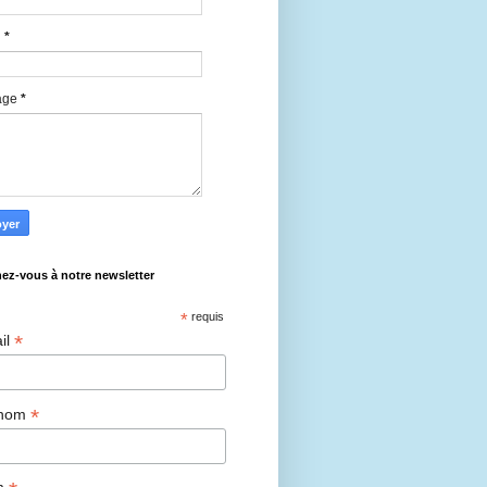
l
*
age
*
ez-vous à notre newsletter
*
requis
*
il
*
énom