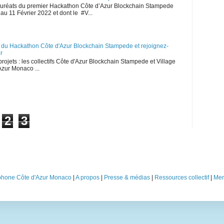
 lauréats du premier Hackathon Côte d’Azur Blockchain Stampede
 au 11 Février 2022 et dont le #V...
s du Hackathon Côte d'Azur Blockchain Stampede et rejoignez-
r
 projets : les collectifs Côte d'Azur Blockchain Stampede et Village
zur Monaco ...
2
3
phone Côte d'Azur Monaco
|
A propos
|
Presse & médias
|
Ressources collectif
|
Men