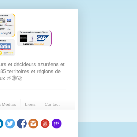
urs et décideurs azuréens et
5 territoires et régions de
aux 🌱🌐🚀
& Médias
Liens
Contact