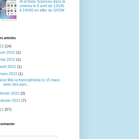
IA et Data Sciences dans le
cinéma le 9 avril de 12h45
à 14h00 en after du SXSW
rs articles
22
(14)
juin 2022
(1)
mai 2022
(1)
avril 2022
(1)
mars 2022
(1)
Nice fête la francophonie le 15 mars
avec des parc...
février 2022
(3)
janvier 2022
(7)
21
(57)
contacter