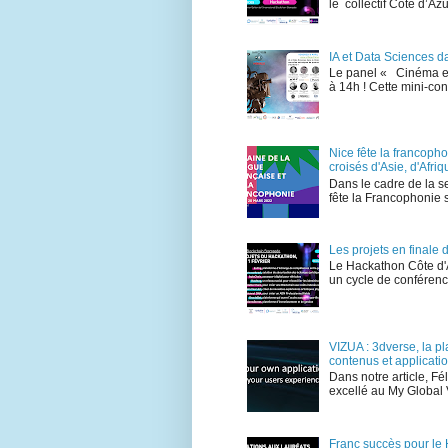
le collectif Côte d’A
IA et Data Sciences d
Le panel « Cinéma et 
à 14h ! Cette mini-co
Nice fête la francoph
croisés d'Asie, d'Afr
Dans le cadre de la s
fête la Francophonie 
Les projets en final
Le Hackathon Côte d'
un cycle de conférence
VIZUA : 3dverse, la p
contenus et applicati
Dans notre article, F
excellé au My Global V
Franc succès pour le