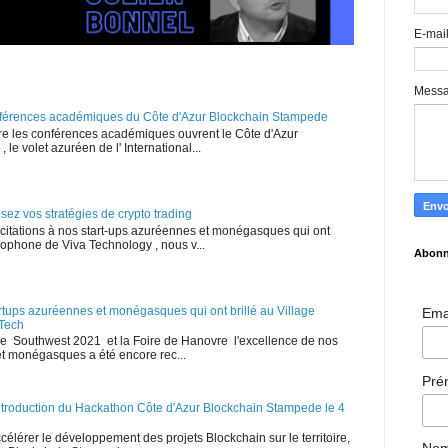
E-mai
Mess
onférences académiques du Côte d'Azur Blockchain Stampede
e les conférences académiques ouvrent le Côte d'Azur
le volet azuréen de l' International...
isez vos stratégies de crypto trading
licitations à nos start-ups azuréennes et monégasques qui ont
cophone de Viva Technology , nous v...
Abonn
tartups azuréennes et monégasques qui ont brillé au Village
Ema
Tech
le Southwest 2021 et la Foire de Hanovre l'excellence de nos
t monégasques a été encore rec...
Pr
ntroduction du Hackathon Côte d'Azur Blockchain Stampede le 4
ccélérer le développement des projets Blockchain sur le territoire,