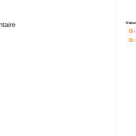
S’abo
taire
Ar
C