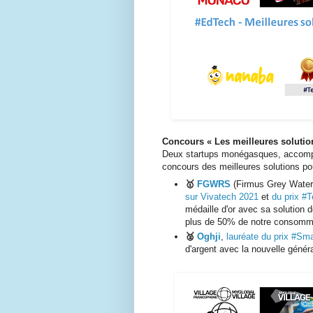
Concours «
Les meilleures soluti
Deux startups monégasques, accom
concours des meilleures solutions pour
🥇
FGWRS
(Firmus Grey Wate
sur Vivatech 2021
et
du prix #T
médaille d'or avec sa solution 
plus de 50% de notre consommat
🥈
Oghji
,
lauréate du prix #Sm
d'argent avec la nouvelle généra