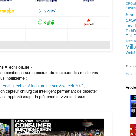
QRCod
Smart
Stam
SXS
Tech
TechFo
TechF
TechFor
Vil
Web3
Tradui
ons #TechForLife
»
 se positionne sur le podium du concours des meilleures
Selec
us intelligente :
x #HealthTech et #TechForLife sur Vivatech 2021
,
Articl
on capteur chirurgical intelligent permettant de détecter
 sans apprentissage, la présence in vivo de tissus