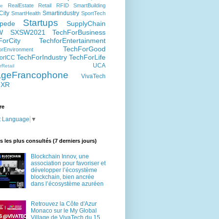
RealEstate
Retail
RFID
SmartBuilding
e
City
Smartindustry
SmartHealth
SportTech
Startups
pede
SupplyChain
W
SXSW2021
TechForBusiness
ForCity
TechforEntertainment
TechForGood
rEnvironment
TechForIndustry
TechForLife
orICC
UCA
Retail
lageFrancophone
VivaTech
XR
re
t Language
▼
es les plus consultés (7 derniers jours)
Blockchain Innov, une
association pour favoriser et
développer l’écosystème
blockchain, bien ancrée
dans l’écosystème azuréen
Retrouvez la Côte d'Azur
Monaco sur le My Global
Village de VivaTech du 15