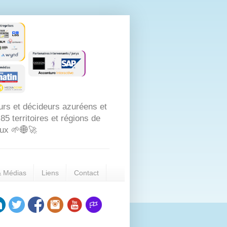
urs et décideurs azuréens et
5 territoires et régions de
aux 🌱🌐🚀
& Médias
Liens
Contact