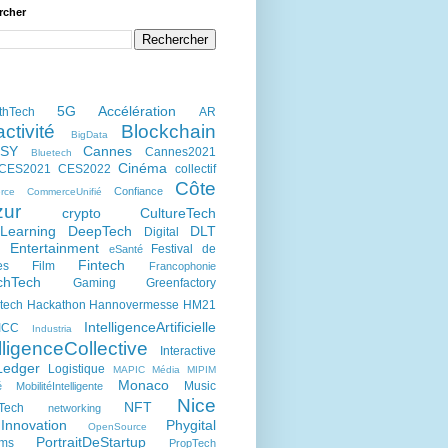
rcher
5G
Accélération
thTech
AR
activité
Blockchain
BigData
kSY
Cannes
Cannes2021
Bluetech
Cinéma
CES2021
CES2022
collectif
Côte
Confiance
rce
CommerceUnifié
zur
crypto
CultureTech
Learning
DeepTech
DLT
Digital
Entertainment
Festival de
eSanté
h
Fintech
es
Film
Francophonie
chTech
Gaming
Greenfactory
tech
Hackathon
Hannovermesse
HM21
IntelligenceArtificielle
ICC
Industria
lligenceCollective
Interactive
Ledger
Logistique
MAPIC
Média
MIPIM
Monaco
Music
é
MobilitéIntelligente
Nice
NFT
Tech
networking
Innovation
Phygital
OpenSource
PortraitDeStartup
ums
PropTech