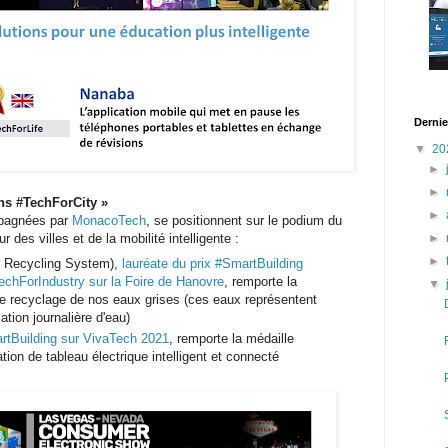
Dernie
▼
20
►
►
ons #TechForCity
»
►
pagnées par
MonacoTech
, se positionnent sur le podium du
 des villes et de la mobilité intelligente :
►
►
r Recycling System),
lauréate du prix #SmartBuilding
echForIndustry sur la Foire de Hanovre
, remporte la
▼
de recyclage de nos eaux grises (ces eaux représentent
ion journalière d'eau)
artBuilding sur VivaTech 2021
, remporte la médaille
tion de tableau électrique intelligent et connecté