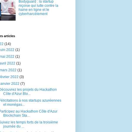
Bodyguard : la startup
niçoise qui lutte contre la
haine en ligne et le
cyberharcèlement
rs articles
22
(14)
juin 2022
(1)
mai 2022
(1)
avril 2022
(1)
mars 2022
(1)
février 2022
(3)
janvier 2022
(7)
Découvrez les projets du Hackathon
Côte d'Azur Blo...
Félicitations à nos startups azuréennes
et monégas...
Participez au Hackathon Côte d'Azur
Blockchain Sta...
Suivez les temps forts de la troisième
journée du ...