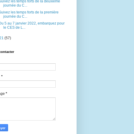
Suivez les temps forts de la deuxième
journée du C...
Suivez les temps forts de la première
journée du C...
Du 5 au 7 janvier 2022, embarquez pour
le CES de L...
21
(57)
contacter
l
*
age
*