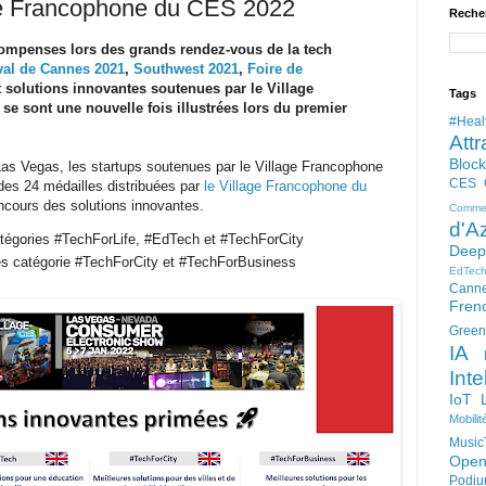
lage Francophone du CES 2022
Reche
ompenses lors des grands rendez-vous de la tech
val de Cannes 2021
,
Southwest 2021
,
Foire de
et solutions innovantes soutenues par le Village
Tags
e sont une nouvelle fois illustrées lors du premier
#Heal
Attr
Bloc
 Las Vegas, les startups soutenues par le Village Francophone
CES
des 24 médailles distribuées par
le Village Francophone du
oncours des solutions innovantes.
Comme
d'A
catégories #TechForLife, #EdTech et #TechForCity
Deep
es catégorie #TechForCity et #TechForBusiness
EdTec
Cann
Fren
Green
IA
Inte
IoT
Mobilit
Music
Open
Podi