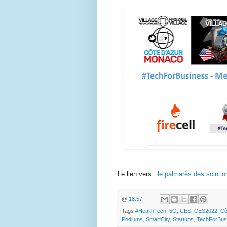
Le lien vers :
le palmarès des soluti
@
18:57
Tags
#HealthTech
,
5G
,
CES
,
CES2022
,
Cô
Podiums
,
SmartCity
,
Startups
,
TechForBus