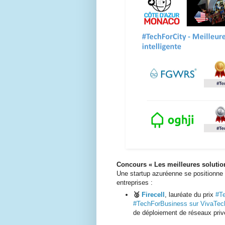
Concours «
Les meilleures soluti
Une startup azuréenne se positionne 
entreprises :
🥈
Firecell
, lauréate du prix
#Te
#TechForBusiness sur VivaTec
de déploiement de réseaux privé