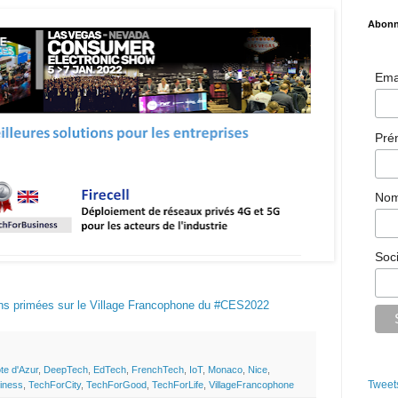
Abonn
Ema
Pr
No
Soc
ons primées sur le Village Francophone du #CES2022
te d'Azur
,
DeepTech
,
EdTech
,
FrenchTech
,
IoT
,
Monaco
,
Nice
,
Tweet
iness
,
TechForCity
,
TechForGood
,
TechForLife
,
VillageFrancophone