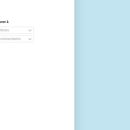
nner à
ticles
ommentaires