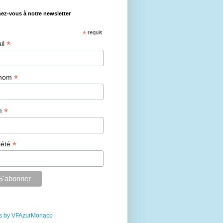
ez-vous à notre newsletter
*
requis
*
il
*
énom
*
m
*
iété
s by VFAzurMonaco