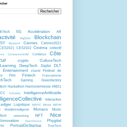
rcher
5G
Accélération
thTech
AR
activité
Blockchain
BigData
kSY
Cannes
Cannes2021
Bluetech
Cinéma
CES2021
CES2022
collectif
Côte
Confiance
rce
CommerceUnifié
zur
crypto
CultureTech
Learning
DeepTech
DLT
Digital
Entertainment
Festival de
eSanté
h
Fintech
es
Film
Francophonie
chTech
Gaming
Greenfactory
tech
Hackathon
Hannovermesse
HM21
IntelligenceArtificielle
ICC
Industria
lligenceCollective
Interactive
Ledger
Logistique
MAPIC
Média
MIPIM
Monaco
Music
é
MobilitéIntelligente
Nice
NFT
Tech
networking
Innovation
Phygital
OpenSource
PortraitDeStartup
ums
PropTech