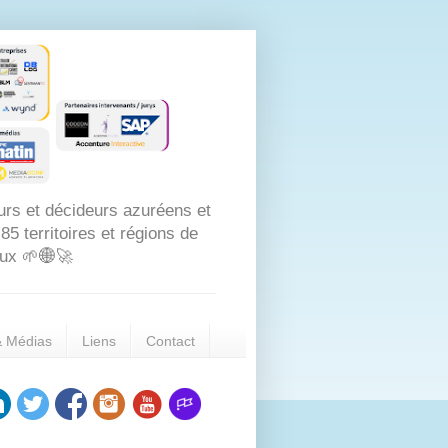
urs et décideurs azuréens et
5 territoires et régions de
aux 🌱🌐🚀
& Médias
Liens
Contact