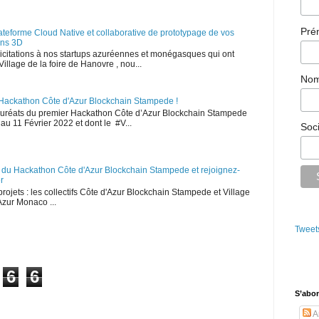
Pr
lateforme Cloud Native et collaborative de prototypage de vos
ons 3D
élicitations à nos startups azuréennes et monégasques qui ont
illage de la foire de Hanovre , nou...
No
 Hackathon Côte d'Azur Blockchain Stampede !
 lauréats du premier Hackathon Côte d’Azur Blockchain Stampede
 au 11 Février 2022 et dont le #V...
Soc
s du Hackathon Côte d'Azur Blockchain Stampede et rejoignez-
r
 projets : les collectifs Côte d'Azur Blockchain Stampede et Village
zur Monaco ...
Tweet
6
6
S’abo
Ar