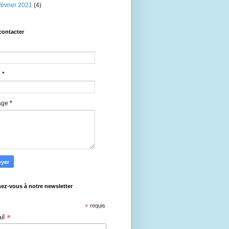
février 2021
(4)
contacter
l
*
age
*
ez-vous à notre newsletter
*
requis
*
il