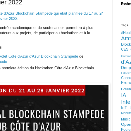
rier 2022
Reche
e d'Azur Blockchain Stampede qui était planifiée du 17 au 24
évrier 2022
.
Tags
e rentrée académique et de soutenances permettra à plus
ibuteurs aux projets, de participer au hackathon et à la
#Heal
Attr
Bloc
ous
CES
volet Côte d'Azur d'Azur Blockchain Stampede
de
Comme
d'A
pede
Deep
la première édition du Hackathon Côte d'Azur Blockchain
EdTec
Cann
Fren
Green
IA
Inte
IoT
Mobilit
Music
Open
Podi