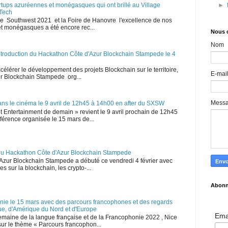
tartups azuréennes et monégasques qui ont brillé au Village
►
Tech
le Southwest 2021 et la Foire de Hanovre l'excellence de nos
t monégasques a été encore rec...
Nous 
Nom
ntroduction du Hackathon Côte d'Azur Blockchain Stampede le 4
ccélérer le développement des projets Blockchain sur le territoire,
E-mai
zur Blockchain Stampede org...
Mess
ans le cinéma le 9 avril de 12h45 à 14h00 en after du SXSW
Entertainment de demain » revient le 9 avril prochain de 12h45
nférence organisée le 15 mars de...
e du Hackathon Côte d'Azur Blockchain Stampede
Azur Blockchain Stampede a débuté ce vendredi 4 février avec
s sur la blockchain, les crypto-...
Abonn
onie le 15 mars avec des parcours francophones et des regards
ique, d'Amérique du Nord et d'Europe
Ema
emaine de la langue française et de la Francophonie 2022 , Nice
sur le thème « Parcours francophon...