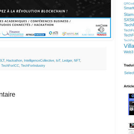
QRCod
Smart
Stam
SXS
Tech
TechFo
TechF
TechFor
Vil
Web3
DLT
,
Hackathon
,
IntelligenceCollective
,
IoT
,
Ledger
,
NFT
,
Tradui
,
TechForICC
,
TechForIndustry
Selec
Articl
taire