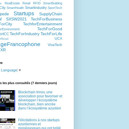
RealEstate
Retail
RFID
SmartBuilding
e
City
Smartindustry
SmartHealth
SportTech
Startups
pede
SupplyChain
W
SXSW2021
TechForBusiness
ForCity
TechforEntertainment
TechForGood
rEnvironment
TechForIndustry
TechForLife
orICC
UCA
Retail
lageFrancophone
VivaTech
XR
re
t Language
▼
es les plus consultés (7 derniers jours)
Blockchain Innov, une
association pour favoriser et
développer l’écosystème
blockchain, bien ancrée
dans l’écosystème azuréen
Félicitations à nos startups
azuréennes et
monégasques qui ont brillé