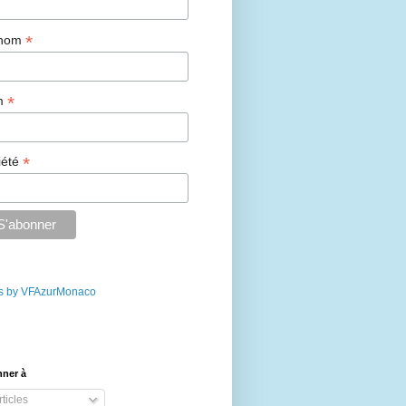
*
énom
*
m
*
iété
s by VFAzurMonaco
nner à
ticles