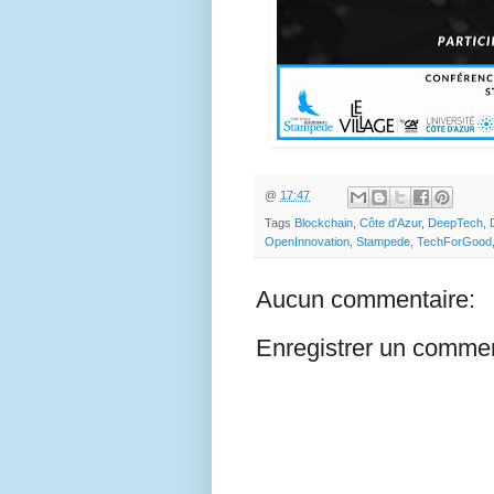
@
17:47
Tags
Blockchain
,
Côte d'Azur
,
DeepTech
,
OpenInnovation
,
Stampede
,
TechForGood
Aucun commentaire:
Enregistrer un commen