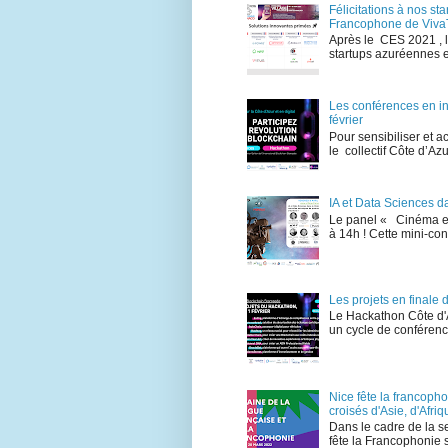
Félicitations à nos s
Francophone de Viva
Après le CES 2021 , 
startups azuréennes e
Les conférences en i
février
Pour sensibiliser et a
le collectif Côte d’A
IA et Data Sciences d
Le panel « Cinéma et 
à 14h ! Cette mini-co
Les projets en final
Le Hackathon Côte d'
un cycle de conférence
Nice fête la francoph
croisés d'Asie, d'Afr
Dans le cadre de la s
fête la Francophonie 