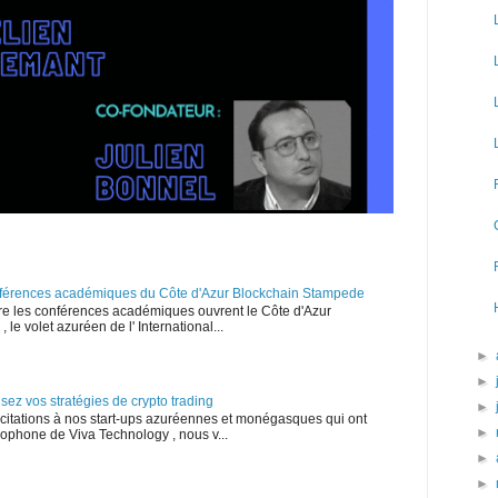
onférences académiques du Côte d'Azur Blockchain Stampede
e les conférences académiques ouvrent le Côte d'Azur
le volet azuréen de l' International...
►
►
isez vos stratégies de crypto trading
►
licitations à nos start-ups azuréennes et monégasques qui ont
►
cophone de Viva Technology , nous v...
►
►