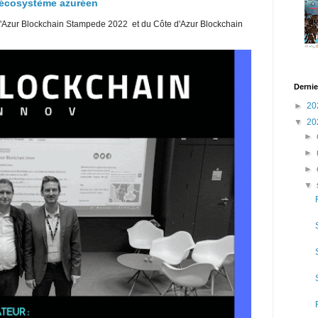
l’écosystème azuréen
d'Azur Blockchain Stampede 2022 et du Côte d'Azur Blockchain
Dernie
►
20
▼
20
►
►
►
▼