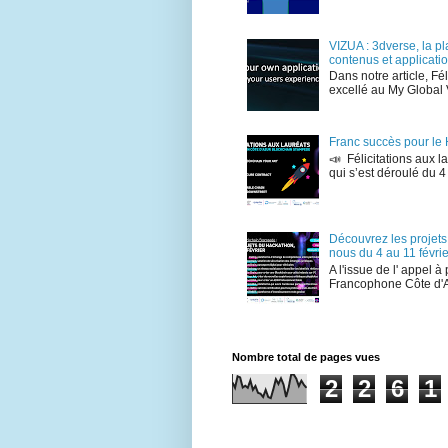
VIZUA : 3dverse, la p
contenus et applicati
Dans notre article, F
excellé au My Global V
Franc succès pour le
📣 Félicitations aux
qui s’est déroulé du 4
Découvrez les projet
nous du 4 au 11 févrie
A l'issue de l' appel à
Francophone Côte d'A
Nombre total de pages vues
2
2
6
1