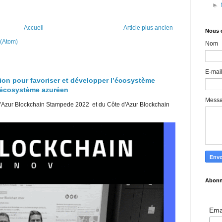
►
Accueil
Article plus ancien
Nous 
 (Atom)
Nom
E-mai
ion pour favoriser et développer l’écosystème
l’écosystème azuréen
Mess
d'Azur Blockchain Stampede 2022 et du Côte d'Azur Blockchain
Abonn
Ema