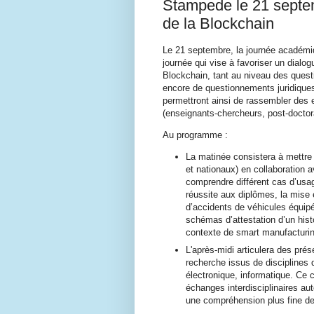
Stampede le 21 septem
de la Blockchain
Le 21 septembre, la journée académiq
journée qui vise à favoriser un dialog
Blockchain, tant au niveau des quest
encore de questionnements juridique
permettront ainsi de rassembler des 
(enseignants-chercheurs, post-doctor
Au programme :
La matinée consistera à mettre
et nationaux) en collaboration 
comprendre différent cas d’usage
réussite aux diplômes, la mise 
d’accidents de véhicules équip
schémas d’attestation d’un his
contexte de smart manufacturi
L'après-midi articulera des prés
recherche issus de disciplines 
électronique, informatique. Ce 
échanges interdisciplinaires a
une compréhension plus fine d