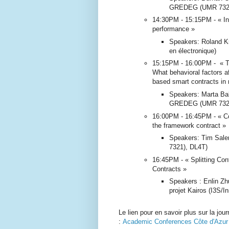
GREDEG (UMR 732
14:30PM - 15:15PM - « Ind
performance »
Speakers: Roland K
en électronique)
15:15PM - 16:00PM - « Th
What behavioral factors af
based smart contracts in 
Speakers: Marta Bal
GREDEG (UMR 732
16:00PM - 16:45PM - « Con
the framework contract »
Speakers: Tim Sa
7321), DL4T)
16:45PM - « Splitting Co
Contracts »
Speakers : Enlin Zhu
projet Kairos (I3S/In
Le lien pour en savoir plus sur la j
:
Academic Conferences Côte d'Azur