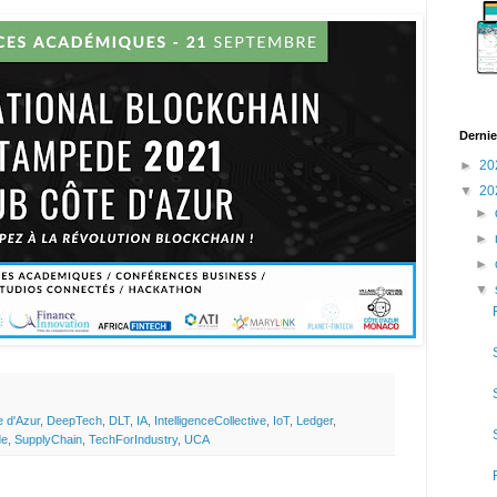
Dernie
►
20
▼
20
►
►
►
▼
e d'Azur
,
DeepTech
,
DLT
,
IA
,
IntelligenceCollective
,
IoT
,
Ledger
,
de
,
SupplyChain
,
TechForIndustry
,
UCA