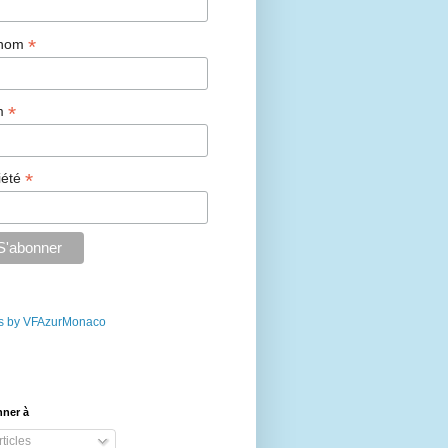
*
énom
*
m
*
iété
s by VFAzurMonaco
nner à
ticles