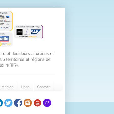
urs et décideurs azuréens et
5 territoires et régions de
aux 🌱🌐🚀
& Médias
Liens
Contact