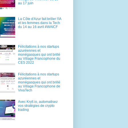
au 17 juin
La Côte d'Azur fait briller l'IA
et les femmes dans la Tech
du 14 au 16 avril #WAICF
Félicitations à nos startups
azuréennes et
monégasques qui ont brillé
au Village Francophone du
CES 2022
Félicitations à nos startups
azuréennes et
monégasques qui ont brillé
au Village Francophone de
VivaTech
Avec Kryll.io, automatisez
vos stratégies de crypto
trading