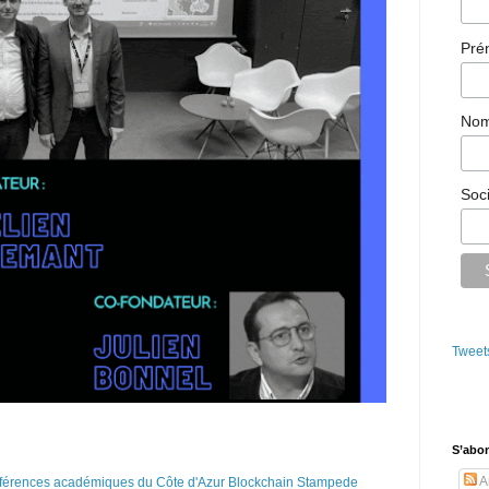
Pr
No
Soc
Tweet
S’abo
Ar
onférences académiques du Côte d'Azur Blockchain Stampede