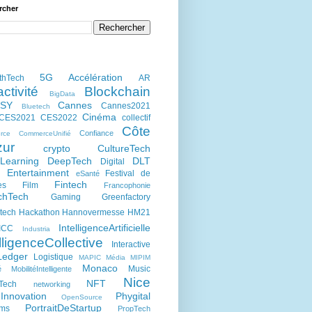
rcher
5G
Accélération
thTech
AR
activité
Blockchain
BigData
kSY
Cannes
Cannes2021
Bluetech
Cinéma
CES2021
CES2022
collectif
Côte
Confiance
rce
CommerceUnifié
zur
crypto
CultureTech
Learning
DeepTech
DLT
Digital
Entertainment
Festival de
eSanté
h
Fintech
es
Film
Francophonie
chTech
Gaming
Greenfactory
tech
Hackathon
Hannovermesse
HM21
IntelligenceArtificielle
ICC
Industria
lligenceCollective
Interactive
Ledger
Logistique
MAPIC
Média
MIPIM
Monaco
Music
é
MobilitéIntelligente
Nice
NFT
Tech
networking
Innovation
Phygital
OpenSource
PortraitDeStartup
ums
PropTech