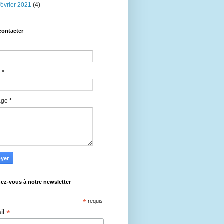
février 2021
(4)
contacter
l
*
age
*
ez-vous à notre newsletter
*
requis
*
il