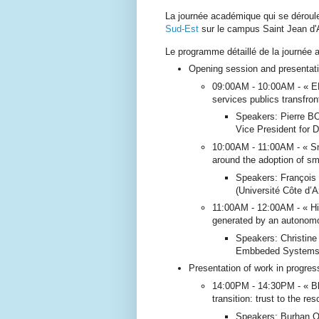
La journée académique qui se déroul
Sud-Est
sur le campus Saint Jean d'A
Le programme détaillé de la journée 
Opening session and presentatio
09:00AM - 10:00AM - « EBS
services publics transfron
Speakers: Pierre B
Vice President for Di
10:00AM - 11:00AM - « Sma
around the adoption of sm
Speakers: François V
(Université Côte d’A
11:00AM - 12:00AM - « His
generated by an autonom
Speakers: Christin
Embbeded Systems &
Presentation of work in progres
14:00PM - 14:30PM - « Bl
transition: trust to the re
Speakers: Burhan Oz