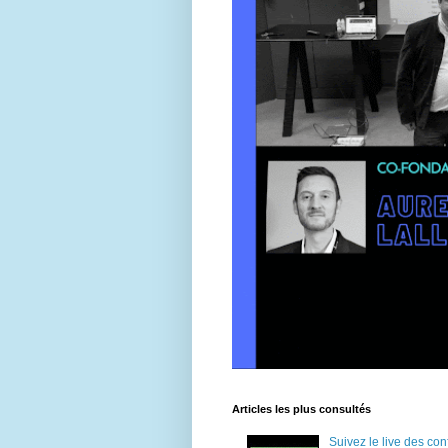
Articles les plus consultés
Suivez le live des c