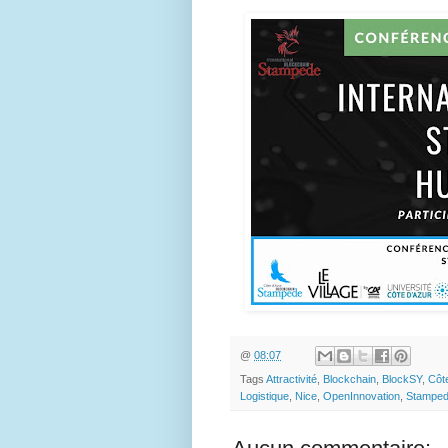
@
08:07
Tags
Attractivité
,
Blockchain
,
BlockSY
,
Côt
Logistique
,
Nice
,
OpenInnovation
,
Stampe