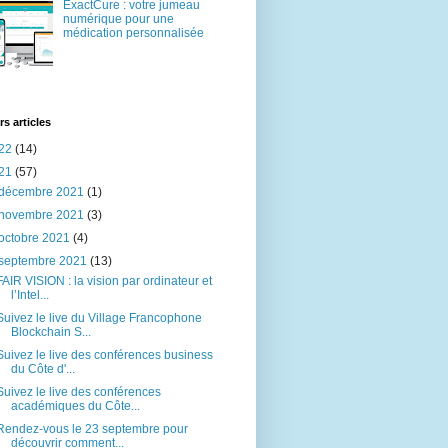
ExactCure : votre jumeau
numérique pour une
médication personnalisée
rs articles
22
(14)
21
(57)
décembre 2021
(1)
novembre 2021
(3)
octobre 2021
(4)
septembre 2021
(13)
FAIR VISION : la vision par ordinateur et
l’Intel...
Suivez le live du Village Francophone
Blockchain S...
Suivez le live des conférences business
du Côte d'...
Suivez le live des conférences
académiques du Côte...
Rendez-vous le 23 septembre pour
découvrir comment...