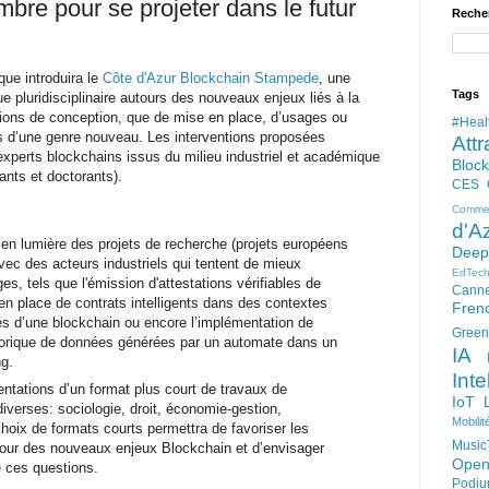
bre pour se projeter dans le futur
Reche
ue introduira le
Côte d'Azur Blockchain Stampede
, une
Tags
ue pluridisciplinaire autours des nouveaux enjeux liés à la
ions de conception, que de mise en place, d’usages ou
#Heal
s d’une genre nouveau. Les interventions proposées
Attr
experts blockchains issus du milieu industriel et académique
Bloc
ants et doctorants).
CES
Comme
d'A
 en lumière des projets de recherche (projets européens
Deep
avec des acteurs industriels qui tentent de mieux
EdTec
s, tels que l'émission d'attestations vérifiables de
Cann
en place de contrats intelligents dans des contextes
Fren
és d’une blockchain ou encore l’implémentation de
Green
torique de données générées par un automate dans un
IA
ng.
Inte
entations d’un format plus court de travaux de
IoT
diverses: sociologie, droit, économie-gestion,
Mobilit
choix de formats courts permettra de favoriser les
Music
utour des nouveaux enjeux Blockchain et d’envisager
Open
e ces questions.
Podi