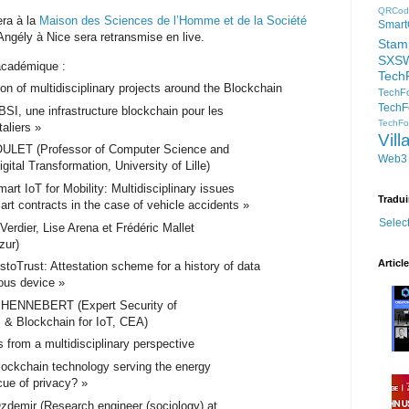
QRCod
era à la
Maison des Sciences de l’Homme et de la Société
Smart
ngély à Nice sera retransmise en live.
Stam
SXS
académique :
Tech
n of multidisciplinary projects around the Blockchain
TechFo
TechF
I, une infrastructure blockchain pour les
TechFor
taliers »
Vil
OULET (Professor of Computer Science and
Web3
gital Transformation, University of Lille)
rt IoT for Mobility: Multidisciplinary issues
Tradui
art contracts in the case of vehicle accidents »
Selec
erdier, Lise Arena et Frédéric Mallet
zur)
Articl
toTrust: Attestation scheme for a history of data
ous device »
e HENNEBERT (Expert Security of
 Blockchain for IoT, CEA)
s from a multidisciplinary perspective
ockchain technology serving the energy
scue of privacy? »
demir (Research engineer (sociology) at