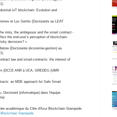
1)
ustrial IoT blockchain: Evolution and
romes et Luc Gerrits (Doctorants au LEAT
e risky, the ambiguous and the smart contract -
fect the end-user’s perception of blockchain-
risky decisions? »
latore (Doctorante (économie-gestion) au
1)
tract law and smart-contracts: the interest of
lem (DCCE ANR à UCA, GREDEG (UMR
ntracts: an MDE approach for Safe Smart
, Doctorant (informatique) dans l'équipe
ria)
ournée académique du Côte d'Azur Blockchain Stampede
 Blockchain Stampede