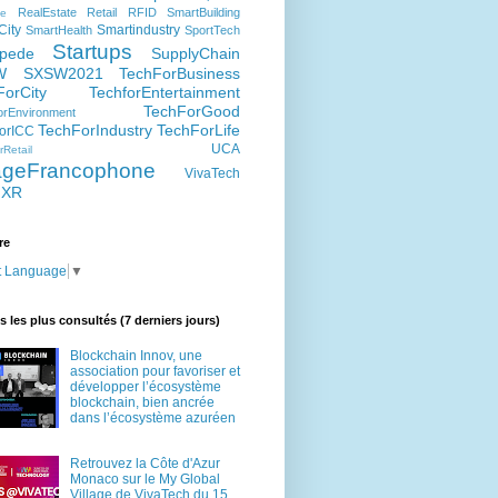
RealEstate
Retail
RFID
SmartBuilding
e
City
Smartindustry
SmartHealth
SportTech
Startups
pede
SupplyChain
W
SXSW2021
TechForBusiness
ForCity
TechforEntertainment
TechForGood
rEnvironment
TechForIndustry
TechForLife
orICC
UCA
Retail
lageFrancophone
VivaTech
XR
re
t Language
▼
es les plus consultés (7 derniers jours)
Blockchain Innov, une
association pour favoriser et
développer l’écosystème
blockchain, bien ancrée
dans l’écosystème azuréen
Retrouvez la Côte d'Azur
Monaco sur le My Global
Village de VivaTech du 15