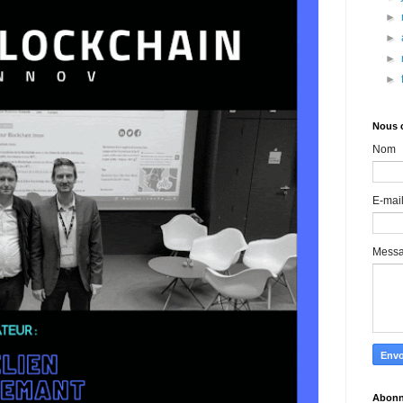
►
►
►
►
Nous 
Nom
E-mai
Mess
Abonn