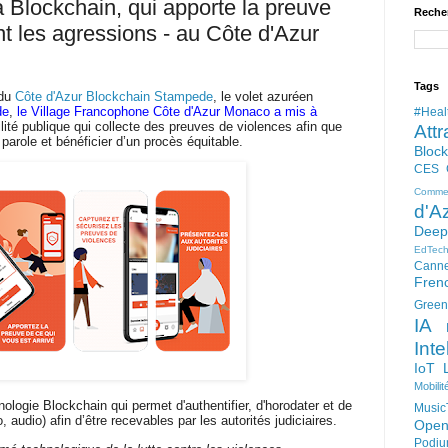
 Blockchain, qui apporte la preuve
Reche
nt les agressions - au Côte d'Azur
Tags
 du
Côte d'Azur Blockchain Stampede
, le volet azuréen
de
,
le Village Francophone Côte d'Azur Monaco a mis à
#Heal
tilité publique qui collecte des preuves de violences
afin que
Attr
 parole et bénéficier d’un procès équitable.
Bloc
CES
Comme
d'A
Deep
EdTec
Cann
Fren
Green
IA
Inte
IoT
Mobilit
nologie Blockchain qui permet d'
authentifier, d'horodater et de
Music
, audio) afin d’être recevables par les autorités judiciaires.
Open
Podi