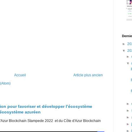
Dernie
►
20
▼
20
►
▼
Accueil
Article plus ancien
 (Atom)
►
ion pour favoriser et développer l’écosystème
►
l’écosystème azuréen
►
d'Azur Blockchain Stampede 2022 et du Côte d'Azur Blockchain
►
►