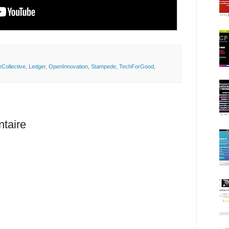
eCollective
,
Ledger
,
OpenInnovation
,
Stampede
,
TechForGood
,
taire