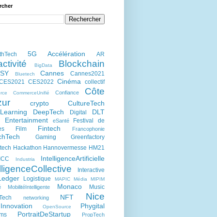
rcher
5G
Accélération
thTech
AR
activité
Blockchain
BigData
kSY
Cannes
Cannes2021
Bluetech
Cinéma
CES2021
CES2022
collectif
Côte
Confiance
rce
CommerceUnifié
zur
crypto
CultureTech
Learning
DeepTech
DLT
Digital
Entertainment
Festival de
eSanté
h
Fintech
es
Film
Francophonie
chTech
Gaming
Greenfactory
tech
Hackathon
Hannovermesse
HM21
IntelligenceArtificielle
ICC
Industria
lligenceCollective
Interactive
Ledger
Logistique
MAPIC
Média
MIPIM
Monaco
Music
é
MobilitéIntelligente
Nice
NFT
Tech
networking
Innovation
Phygital
OpenSource
PortraitDeStartup
ums
PropTech