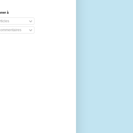
nner à
ticles
ommentaires