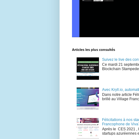
Articles les plus consultés
Suivez le live des c
Ce mardi 21 septembr
Blockchain Stampede , 
Avec Kryll.io, automat
Dans notre article Fé
brillé au Village Fran
Félicitations à nos s
Francophone de Viva
Après le CES 2021 , 
startups azuréennes e