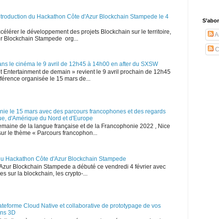
ntroduction du Hackathon Côte d'Azur Blockchain Stampede le 4
S’abo
ccélérer le développement des projets Blockchain sur le territoire,
Ar
zur Blockchain Stampede org...
C
ans le cinéma le 9 avril de 12h45 à 14h00 en after du SXSW
Entertainment de demain » revient le 9 avril prochain de 12h45
nférence organisée le 15 mars de...
onie le 15 mars avec des parcours francophones et des regards
ique, d'Amérique du Nord et d'Europe
emaine de la langue française et de la Francophonie 2022 , Nice
sur le thème « Parcours francophon...
e du Hackathon Côte d'Azur Blockchain Stampede
Azur Blockchain Stampede a débuté ce vendredi 4 février avec
s sur la blockchain, les crypto-...
lateforme Cloud Native et collaborative de prototypage de vos
ons 3D