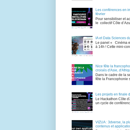
Les conférences en i
février
Pour sensibiliser et a
le collectif Côte d’A
IA et Data Sciences d
Le panel « Cinéma et 
à 14h ! Cette mini-co
Nice fête la francoph
croisés d'Asie, d'Afr
Dans le cadre de la s
fête la Francophonie 
Les projets en final
Le Hackathon Côte d'
un cycle de conférence
VIZUA : 3dverse, la p
contenus et applicati