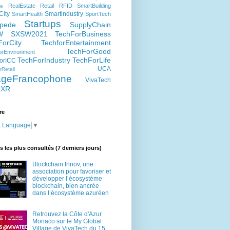
RealEstate
Retail
RFID
SmartBuilding
e
City
Smartindustry
SmartHealth
SportTech
Startups
pede
SupplyChain
W
SXSW2021
TechForBusiness
ForCity
TechforEntertainment
TechForGood
rEnvironment
TechForIndustry
TechForLife
orICC
UCA
Retail
lageFrancophone
VivaTech
XR
re
t Language
▼
es les plus consultés (7 derniers jours)
Blockchain Innov, une
association pour favoriser et
développer l’écosystème
blockchain, bien ancrée
dans l’écosystème azuréen
Retrouvez la Côte d'Azur
Monaco sur le My Global
Village de VivaTech du 15