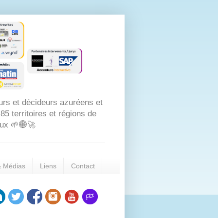
urs et décideurs azuréens et
5 territoires et régions de
aux 🌱🌐🚀
& Médias
Liens
Contact