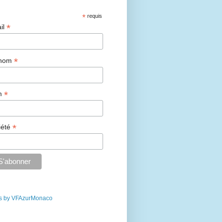
*
requis
*
il
*
énom
*
m
*
iété
s by VFAzurMonaco