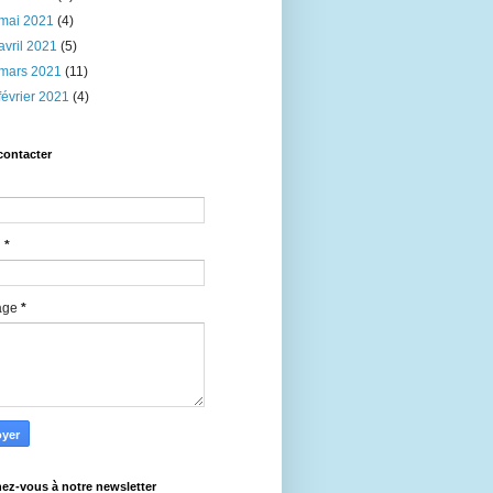
mai 2021
(4)
avril 2021
(5)
mars 2021
(11)
février 2021
(4)
contacter
l
*
age
*
ez-vous à notre newsletter