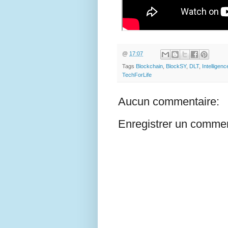
@
17:07
Tags
Blockchain
,
BlockSY
,
DLT
,
Intelligenc
TechForLife
Aucun commentaire:
Enregistrer un commen