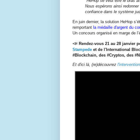
"HeHop se veut être le bras ar
Nous espérons ainsi redonner d
confiance dans le système judi
En juin dernier, la solution HeHop s’é
remportant
la médaille d'argent du co
Un concours organisé en marge de l’
📣 
Rendez-vous 21 au 28 janvier p
Stampede
et de l'International Bl
#Blockchain, des #Cryptos, des #N
Et d'ici là, (re)découvrez
l'interventi