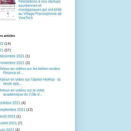
Félicitations à nos startups
azuréennes et
monégasques qui ont brillé
au Village Francophone de
VivaTech
rs articles
22
(14)
21
(57)
décembre 2021
(1)
novembre 2021
(3)
Retour en vidéos sur les tables rondes
Finance et ...
Retour en vidéo sur l'atelier HeHop - la
seule app...
Retour en vidéos sur le volet
académique du Côte d...
octobre 2021
(4)
septembre 2021
(13)
août 2021
(1)
juillet 2021
(7)
juin 2021
(4)