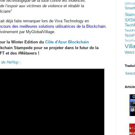
mé technologique de la lutte contre les violences.
QRCod
e l’espoir aux victimes de violence et rétablir la
Smart
ciaire"
Stam
SXS
tait déjà faite remarquer lors de Viva Technology en
Tech
ncours des meilleures solutions utilisatrices de la Blockchain
.
TechFo
événement par MyGlobalVillage.
TechF
TechFor
our la Winter Edition du
Côte d'Azur Blockchain
Vil
ockchain Stampede pour se projeter dans le futur de la
Web3
FT et des #Métavers !
on de HeHop
:
Tradui
Selec
Articl