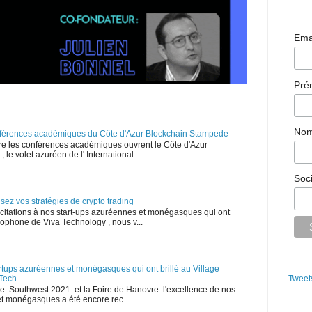
Ema
Pr
No
onférences académiques du Côte d'Azur Blockchain Stampede
e les conférences académiques ouvrent le Côte d'Azur
le volet azuréen de l' International...
Soc
isez vos stratégies de crypto trading
licitations à nos start-ups azuréennes et monégasques qui ont
cophone de Viva Technology , nous v...
tartups azuréennes et monégasques qui ont brillé au Village
Tech
Tweet
le Southwest 2021 et la Foire de Hanovre l'excellence de nos
t monégasques a été encore rec...