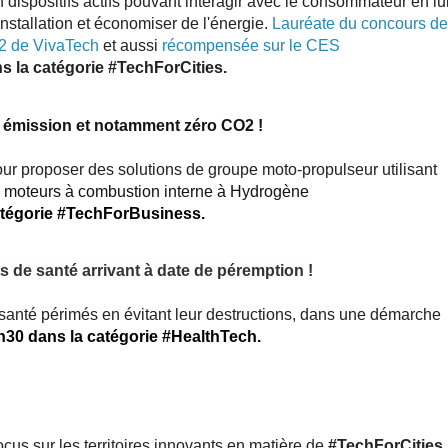
 dispositifs actifs pouvant interagir avec le consommateur en lu
installation et économiser de l'énergie.
Lauréate du concours de
202 de VivaTech
et aussi
récompensée sur le CES
s la catégorie #TechForCities.
ro émission et notamment zéro CO2 !
pour proposer des solutions de groupe moto-propulseur utilisant
s moteurs à combustion interne à Hydrogène
catégorie #TechForBusiness.
s de santé arrivant à
date de péremption !
 santé périmés en évitant leur destructions, dans une démarche
h30 dans la catégorie #HealthTech.
cus sur les territoires innovants en matière de
#TechForCities
,