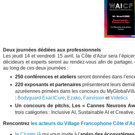
Deux journées dédiées aux professionnels
Les jeudi 14 et vendredi 15 avril, la Côte d'Azur sera l’épic
décideurs et experts seront au rendez-vous afin de partager, éc
au long de ces deux journées :
250 conférences et ateliers
seront données dans l’ence
220 exposants et partenaires
présenteront leurs derniè
azuréennes primées dans les concours du MyGlobalVilla
:
Bodyguard
ExactCure
,
Ezako
,
Fairvision
et
Videtics
Un concours de pitchs, Les « Cannes Neurons Aw
trois catégories : Inclusive AI, Sustainable AI et Creativ
Rencontrez
les acteurs du Village Francophone Côte d'
le Cluster IA
qui vous invite à l'
apéro des écosystèmes l