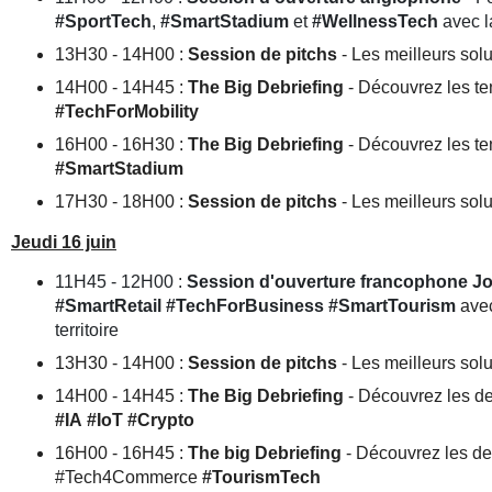
#SportTech
,
#SmartStadium
et
#WellnessTech
avec l
13H30 - 14H00 :
Session de pitchs
- Les meilleurs sol
14H00 - 14H45 :
The Big Debriefing
- Découvrez les t
#TechForMobility
16H00 - 16H30 :
The Big Debriefing
- Découvrez les t
#SmartStadium
17H30 - 18H00 :
Session de pitchs
- Les meilleurs sol
Jeudi 16 juin
11H45 - 12H00 :
Session d'ouverture francophone Jo
#SmartRetail
#TechForBusiness
#SmartTourism
avec
territoire
13H30 - 14H00 :
Session de pitchs
- Les meilleurs sol
14H00 - 14H45 :
The Big Debriefing
- Découvrez les d
#IA
#IoT
#Crypto
16H00 - 16H45 :
The big Debriefing
- Découvrez les de
#Tech4Commerce
#TourismTech