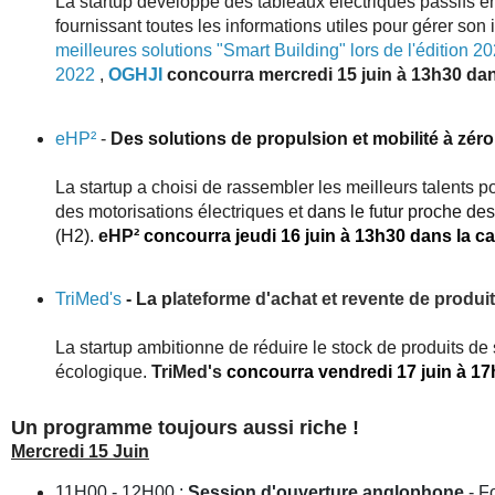
La startup développe des tableaux électriques passifs en
fournissant toutes les informations utiles pour gérer son 
meilleures solutions "Smart Building" lors de l'édition 
2022
,
OGHJI
concourra mercredi 15 juin à 13h30 dan
eHP²
-
D
es solutions de propulsion et mobilité à zé
La startup a choisi de rassembler les meilleurs talents 
des motorisations électriques et
dans le futur proche de
(H2).
eHP²
concourra jeudi 16 juin à 13h30 dans la 
TriMed's
- La p
lateforme
d'achat et revente de produit
La startup ambitionne de réduire le stock de produits de
écologique.
TriMed's
concourra vendredi 17 juin à 17
Un programme toujours aussi riche !
Mercredi 15 Juin
11H00 - 12H00 :
Session d'ouverture anglophone
- Fo