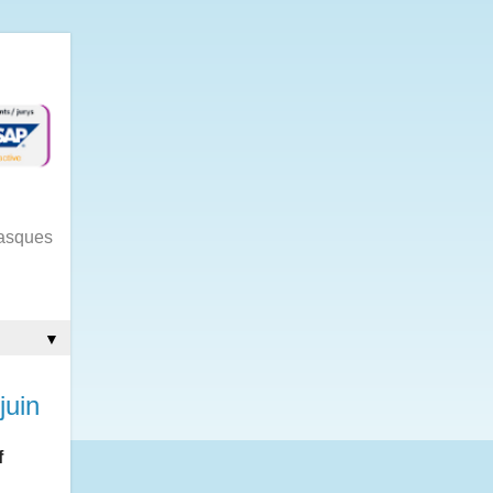
gasques
▼
juin
f