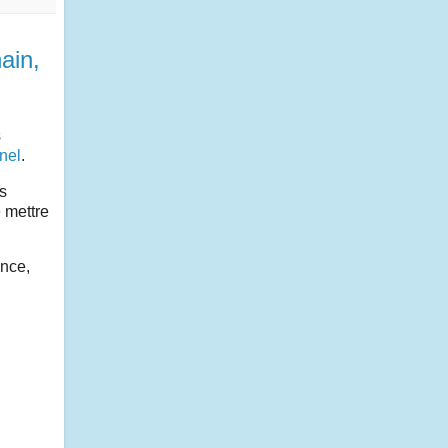
ain,
s
nel
.
es
e mettre
ance,