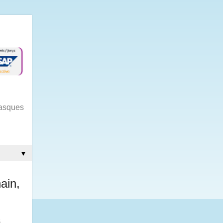
gasques
▼
ain,
s