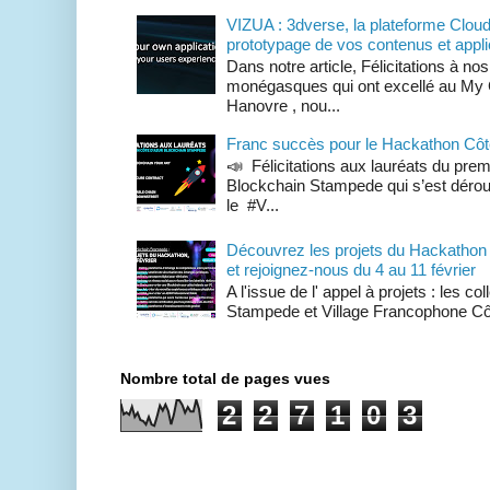
VIZUA : 3dverse, la plateforme Cloud 
prototypage de vos contenus et appl
Dans notre article, Félicitations à n
monégasques qui ont excellé au My Gl
Hanovre , nou...
Franc succès pour le Hackathon Côt
📣 Félicitations aux lauréats du pre
Blockchain Stampede qui s’est déroul
le #V...
Découvrez les projets du Hackathon
et rejoignez-nous du 4 au 11 février
A l'issue de l' appel à projets : les c
Stampede et Village Francophone Cô
Nombre total de pages vues
2
2
7
1
0
3