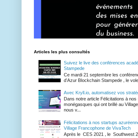
Articles les plus consultés
Suivez le live des conférences acad
Stampede
Ce mardi 21 septembre les conféren
d'Azur Blockchain Stampede , le volet 
Avec Kryll.io, automatisez vos straté
Dans notre article Félicitations à no
monégasques qui ont brillé au Villa
nous v...
Félicitations à nos startups azuréenn
Village Francophone de VivaTech
Après le CES 2021 , le Southwest 2