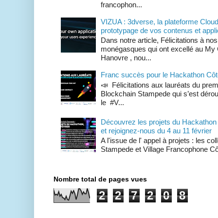
francophon...
VIZUA : 3dverse, la plateforme Cloud 
prototypage de vos contenus et appl
Dans notre article, Félicitations à n
monégasques qui ont excellé au My Gl
Hanovre , nou...
Franc succès pour le Hackathon Côt
📣 Félicitations aux lauréats du pre
Blockchain Stampede qui s’est déroul
le #V...
Découvrez les projets du Hackathon
et rejoignez-nous du 4 au 11 février
A l'issue de l' appel à projets : les c
Stampede et Village Francophone Cô
Nombre total de pages vues
2
2
7
2
0
8