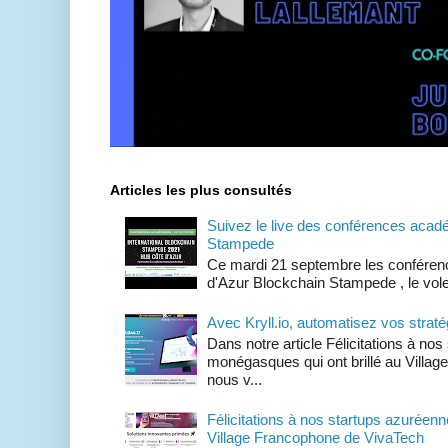
Articles les plus consultés
Suivez le live des conférences acad
Stampede
Ce mardi 21 septembre les conféren
d'Azur Blockchain Stampede , le volet 
Avec Kryll.io, automatisez vos straté
Dans notre article Félicitations à no
monégasques qui ont brillé au Villa
nous v...
Félicitations à nos startups azuréenn
Village Francophone de VivaTech