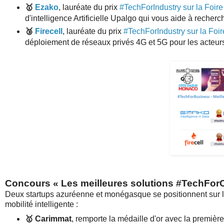
🥇
Ezako
, lauréate du prix
#TechForIndustry sur la Foir
d'intelligence Artificielle Upalgo qui vous aide à rech
🥉
Firecell
, lauréate du prix
#TechForIndustry sur la Foi
déploiement de réseaux privés 4G et 5G pour les acteurs 
Concours «
Les meilleures solutions #TechFor
Deux startups azuréenne et monégasque se positionnent sur le
mobilité intelligente :
🥇
Carimmat
, remporte la médaille d'or avec la premièr