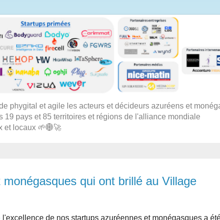
 phygital et agile les acteurs et décideurs azuréens et moné
s 19 pays et 85 territoires et régions de l'alliance mondiale
x et locaux 🌱🌐🚀
t monégasques qui ont brillé au Village
e
l'excellence de nos startups azuréennes et monégasques a ét