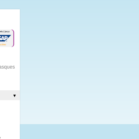
gasques
▼
é