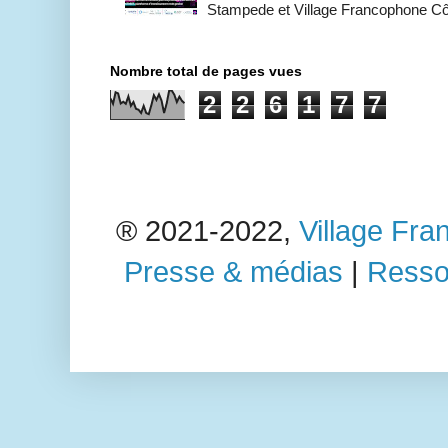
Stampede et Village Francophone Cô
Nombre total de pages vues
2
2
6
1
7
7
®️ 2021-2022,
Village Fr
Presse & médias
|
Ressou