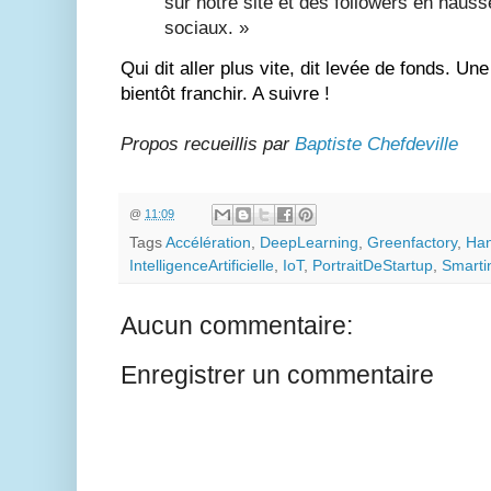
sur notre site et des followers en haus
sociaux
.
»
Qui dit aller plus vite, dit levée de fonds. Une
bientôt franchir. A suivre !
Propos recueillis par
Baptiste Chefdeville
@
11:09
Tags
Accélération
,
DeepLearning
,
Greenfactory
,
Ha
IntelligenceArtificielle
,
IoT
,
PortraitDeStartup
,
Smarti
Aucun commentaire:
Enregistrer un commentaire